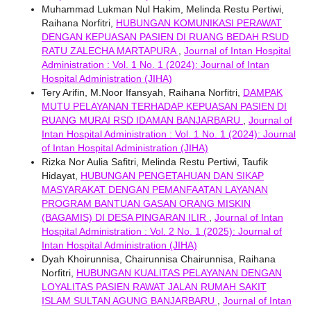
Muhammad Lukman Nul Hakim, Melinda Restu Pertiwi,
Raihana Norfitri,
HUBUNGAN KOMUNIKASI PERAWAT
DENGAN KEPUASAN PASIEN DI RUANG BEDAH RSUD
RATU ZALECHA MARTAPURA
,
Journal of Intan Hospital
Administration : Vol. 1 No. 1 (2024): Journal of Intan
Hospital Administration (JIHA)
Tery Arifin, M.Noor Ifansyah, Raihana Norfitri,
DAMPAK
MUTU PELAYANAN TERHADAP KEPUASAN PASIEN DI
RUANG MURAI RSD IDAMAN BANJARBARU
,
Journal of
Intan Hospital Administration : Vol. 1 No. 1 (2024): Journal
of Intan Hospital Administration (JIHA)
Rizka Nor Aulia Safitri, Melinda Restu Pertiwi, Taufik
Hidayat,
HUBUNGAN PENGETAHUAN DAN SIKAP
MASYARAKAT DENGAN PEMANFAATAN LAYANAN
PROGRAM BANTUAN GASAN ORANG MISKIN
(BAGAMIS) DI DESA PINGARAN ILIR
,
Journal of Intan
Hospital Administration : Vol. 2 No. 1 (2025): Journal of
Intan Hospital Administration (JIHA)
Dyah Khoirunnisa, Chairunnisa Chairunnisa, Raihana
Norfitri,
HUBUNGAN KUALITAS PELAYANAN DENGAN
LOYALITAS PASIEN RAWAT JALAN RUMAH SAKIT
ISLAM SULTAN AGUNG BANJARBARU
,
Journal of Intan