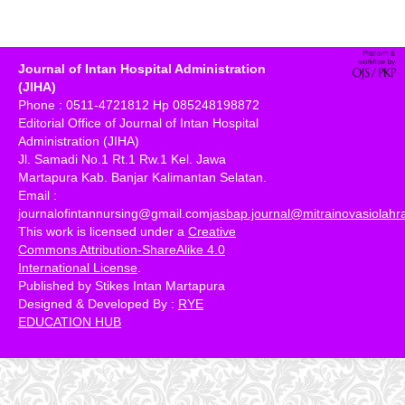
Journal of Intan Hospital Administration
(JIHA)
Phone : 0511-4721812 Hp 085248198872
Editorial Office of Journal of Intan Hospital
Administration (JIHA)
Jl. Samadi No.1 Rt.1 Rw.1 Kel. Jawa
Martapura Kab. Banjar Kalimantan Selatan.
Email :
journalofintannursing@gmail.com
jasbap.journal@mitrainovasiolah
This work is licensed under a
Creative
Commons Attribution-ShareAlike 4.0
International License
.
Published by Stikes Intan Martapura
Designed & Developed By :
RYE
EDUCATION HUB