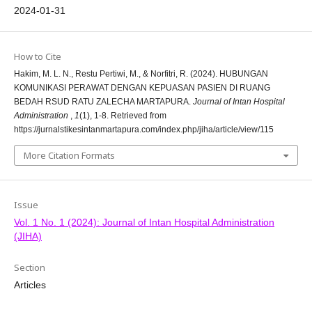
2024-01-31
How to Cite
Hakim, M. L. N., Restu Pertiwi, M., & Norfitri, R. (2024). HUBUNGAN
KOMUNIKASI PERAWAT DENGAN KEPUASAN PASIEN DI RUANG
BEDAH RSUD RATU ZALECHA MARTAPURA.
Journal of Intan Hospital
Administration
,
1
(1), 1-8. Retrieved from
https://jurnalstikesintanmartapura.com/index.php/jiha/article/view/115
More Citation Formats
Issue
Vol. 1 No. 1 (2024): Journal of Intan Hospital Administration
(JIHA)
Section
Articles