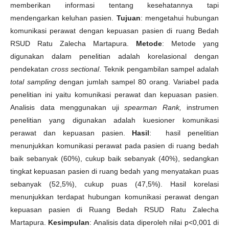
memberikan informasi tentang kesehatannya tapi
mendengarkan keluhan pasien.
Tujuan
: mengetahui hubungan
komunikasi perawat dengan kepuasan pasien di ruang Bedah
RSUD Ratu Zalecha Martapura.
Metode
: Metode yang
digunakan dalam penelitian adalah korelasional dengan
pendekatan
cross sectional
. Teknik pengambilan sampel adalah
total sampling
dengan jumlah sampel 80 orang. Variabel pada
penelitian ini yaitu komunikasi perawat dan kepuasan pasien.
Analisis data menggunakan uji
spearman Rank,
instrumen
penelitian yang digunakan adalah kuesioner komunikasi
perawat dan kepuasan pasien.
Hasil
: hasil penelitian
menunjukkan komunikasi perawat pada pasien di ruang bedah
baik sebanyak (60%), cukup baik sebanyak (40%), sedangkan
tingkat kepuasan pasien di ruang bedah yang menyatakan puas
sebanyak (52,5%), cukup puas (47,5%). Hasil korelasi
menunjukkan terdapat hubungan komunikasi perawat dengan
kepuasan pasien di Ruang Bedah RSUD Ratu Zalecha
Martapura.
Kesimpulan
: Analisis data diperoleh nilai p<0,001 di