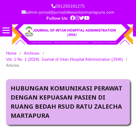
081250181275
admin-jurnal@jurnalstikesintanmartapura.com
Follow Us:
Home
/
Archives
/
Vol. 1 No. 1 (2024): Journal of Intan Hospital Administration (JIHA)
/
Articles
HUBUNGAN KOMUNIKASI PERAWAT
DENGAN KEPUASAN PASIEN DI
RUANG BEDAH RSUD RATU ZALECHA
MARTAPURA