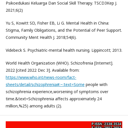
Psikoedukasi Keluarga Dan Social Skill Therapy. TSCD3Kep J.
2021;6(2)
Yu S, Kowitt SD, Fisher EB, Li G. Mental Health in China:
Stigma, Family Obligations, and the Potential of Peer Support.
Community Ment Health J. 2018;54(6).
Videbeck S. Psychiatric-mental health nursing. Lippincott; 2013.
World Health Organization (WHO). Schizofrenia [Internet].
2022 [cited 2022 Dec 3]. Available from:
https://www.who.int/news-room/fact-
sheets/detail/schizophrenia#:~:text=Some
people with
schizophrenia experience,worsening of symptoms over
time.&text=Schizophrenia affects approximately 24
million,%25) among adults (2).