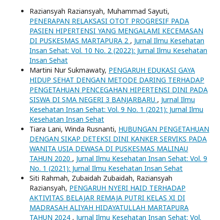
Raziansyah Raziansyah, Muhammad Sayuti,
PENERAPAN RELAKSASI OTOT PROGRESIF PADA
PASIEN HIPERTENSI YANG MENGALAMI KECEMASAN
DI PUSKESMAS MARTAPURA 2
,
Jurnal Ilmu Kesehatan
Insan Sehat: Vol. 10 No. 2 (2022): Jurnal Ilmu Kesehatan
Insan Sehat
Martini Nur Sukmawaty,
PENGARUH EDUKASI GAYA
HIDUP SEHAT DENGAN METODE DARING TERHADAP
PENGETAHUAN PENCEGAHAN HIPERTENSI DINI PADA
SISWA DI SMA NEGERI 3 BANJARBARU
,
Jurnal Ilmu
Kesehatan Insan Sehat: Vol. 9 No. 1 (2021): Jurnal Ilmu
Kesehatan Insan Sehat
Tiara Lani, Winda Rusnanti,
HUBUNGAN PENGETAHUAN
DENGAN SIKAP DETEKSI DINI KANKER SERVIKS PADA
WANITA USIA DEWASA DI PUSKESMAS MALINAU
TAHUN 2020
,
Jurnal Ilmu Kesehatan Insan Sehat: Vol. 9
No. 1 (2021): Jurnal Ilmu Kesehatan Insan Sehat
Siti Rahmah, Zubaidah Zubaidah, Raziansyah
Raziansyah,
PENGARUH NYERI HAID TERHADAP
AKTIVITAS BELAJAR REMAJA PUTRI KELAS XI DI
MADRASAH ALIYAH HIDAYATULLAH MARTAPURA
TAHUN 2024
,
Jurnal Ilmu Kesehatan Insan Sehat: Vol.