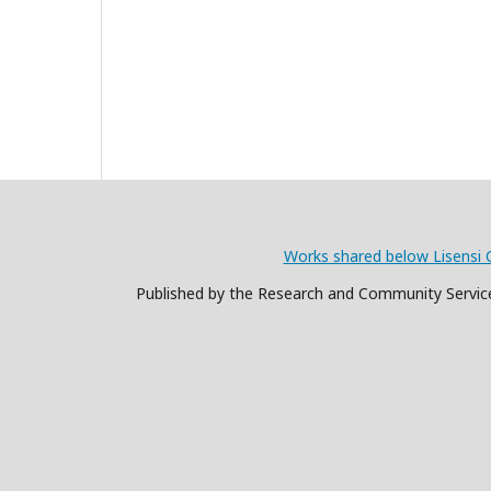
Works shared below Lisensi 
Published by the Research and Community Service 