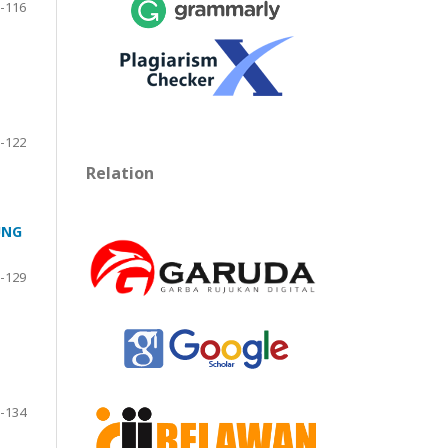
-116
-122
Relation
UNG
-129
-134