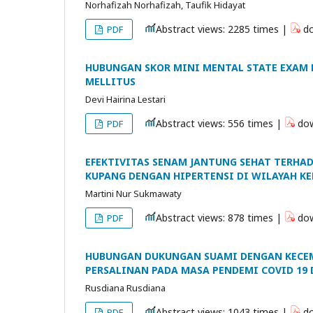
Norhafizah Norhafizah, Taufik Hidayat
Abstract views: 2285 times |
do
PDF
HUBUNGAN SKOR MINI MENTAL STATE EXAM 
MELLITUS
Devi Hairina Lestari
Abstract views: 556 times |
dow
PDF
EFEKTIVITAS SENAM JANTUNG SEHAT TERHA
KUPANG DENGAN HIPERTENSI DI WILAYAH KE
Martini Nur Sukmawaty
Abstract views: 878 times |
dow
PDF
HUBUNGAN DUKUNGAN SUAMI DENGAN KECEM
PERSALINAN PADA MASA PENDEMI COVID 19 
Rusdiana Rusdiana
Abstract views: 1043 times |
do
PDF