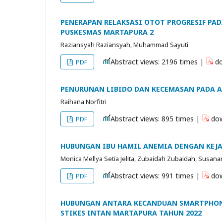
PENERAPAN RELAKSASI OTOT PROGRESIF PAD
PUSKESMAS MARTAPURA 2
Raziansyah Raziansyah, Muhammad Sayuti
Abstract views: 2196 times |
do
PDF
PENURUNAN LIBIDO DAN KECEMASAN PADA A
Raihana Norfitri
Abstract views: 895 times |
dow
PDF
HUBUNGAN IBU HAMIL ANEMIA DENGAN KEJA
Monica Mellya Setia Jelita, Zubaidah Zubaidah, Susanar
Abstract views: 991 times |
dow
PDF
HUBUNGAN ANTARA KECANDUAN SMARTPHONE
STIKES INTAN MARTAPURA TAHUN 2022