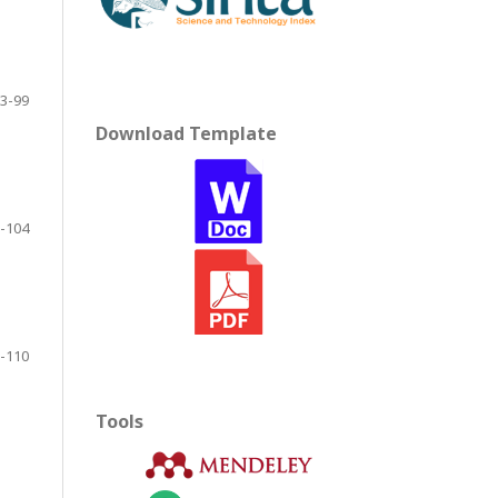
3-99
Download Template
-104
-110
Tools