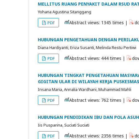
MELLITUS RUANG PENYAKIT DALAM RSUD RA
Yohana Agustina Sitanggang
Abstract views: 1345 times |
do
PDF
HUBUNGAN PENGETAHUAN DENGAN PERILAKU 
Diana Hardiyanti, Eriza Susanti, Melinda Restu Pertiwi
Abstract views: 444 times |
dow
PDF
HUBUNGAN TINGKAT PENGETAHUAN MASYAR
GIGITAN ULAR DI WILAYAH KERJA PUSKESMA
Insana Maria, Annalia Wardhani, Muhammad Mahli
Abstract views: 762 times |
dow
PDF
HUBUNGAN PENDIDIKAN IBU DAN POLA ASUH
Iis Pusparina, Suciati Suciati
Abstract views: 2356 times |
do
PDF