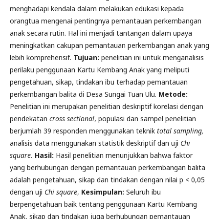
menghadapi kendala dalam melakukan edukasi kepada
orangtua mengenai pentingnya pemantauan perkembangan
anak secara rutin. Hal ini menjadi tantangan dalam upaya
meningkatkan cakupan pemantauan perkembangan anak yang
lebih komprehensif.
Tujuan
:
penelitian ini untuk menganalisis
perilaku penggunaan Kartu Kembang Anak yang meliputi
pengetahuan, sikap, tindakan ibu terhadap pemantauan
perkembangan balita di Desa Sungai Tuan Ulu.
Metode
:
Penelitian ini merupakan penelitian deskriptif korelasi dengan
pendekatan
cross sectional
, populasi dan sampel penelitian
berjumlah 39 responden menggunakan teknik
total sampling
,
analisis data menggunakan statistik deskriptif dan uji
Chi
square.
Hasil
:
Hasil penelitian menunjukkan bahwa faktor
yang berhubungan dengan pemantauan perkembangan balita
adalah pengetahuan, sikap dan tindakan dengan nilai p < 0,05
dengan uji
Chi square
,
Kesimpulan
:
Seluruh ibu
berpengetahuan baik tentang penggunaan Kartu Kembang
Anak, sikap dan tindakan juga berhubungan pemantauan