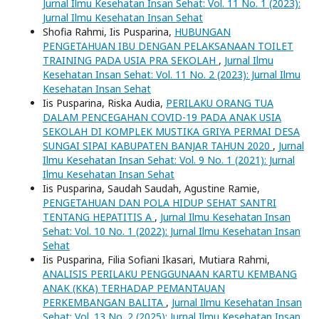
Jurnal Ilmu Kesehatan Insan Sehat: Vol. 11 No. 1 (2023):
Jurnal Ilmu Kesehatan Insan Sehat
Shofia Rahmi, Iis Pusparina,
HUBUNGAN
PENGETAHUAN IBU DENGAN PELAKSANAAN TOILET
TRAINING PADA USIA PRA SEKOLAH
,
Jurnal Ilmu
Kesehatan Insan Sehat: Vol. 11 No. 2 (2023): Jurnal Ilmu
Kesehatan Insan Sehat
Iis Pusparina, Riska Audia,
PERILAKU ORANG TUA
DALAM PENCEGAHAN COVID-19 PADA ANAK USIA
SEKOLAH DI KOMPLEK MUSTIKA GRIYA PERMAI DESA
SUNGAI SIPAI KABUPATEN BANJAR TAHUN 2020
,
Jurnal
Ilmu Kesehatan Insan Sehat: Vol. 9 No. 1 (2021): Jurnal
Ilmu Kesehatan Insan Sehat
Iis Pusparina, Saudah Saudah, Agustine Ramie,
PENGETAHUAN DAN POLA HIDUP SEHAT SANTRI
TENTANG HEPATITIS A
,
Jurnal Ilmu Kesehatan Insan
Sehat: Vol. 10 No. 1 (2022): Jurnal Ilmu Kesehatan Insan
Sehat
Iis Pusparina, Filia Sofiani Ikasari, Mutiara Rahmi,
ANALISIS PERILAKU PENGGUNAAN KARTU KEMBANG
ANAK (KKA) TERHADAP PEMANTAUAN
PERKEMBANGAN BALITA
,
Jurnal Ilmu Kesehatan Insan
Sehat: Vol. 13 No. 2 (2025): Jurnal Ilmu Kesehatan Insan