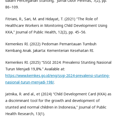
dalam Pencegahan Stunting,” Jurnal Obor Penmas, 7(2), pp.
86–109.
Fitriani, R., Sari, M. and Hidayat, T. (2021) “The Role of
Healthcare Workers in Monitoring Child Development Using
KKA,” Journal of Public Health, 12(2), pp. 45–56.
Kemenkes RI. (2022) Pedoman Pemantauan Tumbuh
Kembang Anak. Jakarta: Kementerian Kesehatan RI.
Kemenkes RI. (2025) “SSGI 2024: Prevalensi Stunting Nasional
Turun Menjadi 19,8%.” Available at:
https://www.kemkes.go.id/eng/ssgi-2024-prevalensi-stunting-
nasional-turun-menjadi-198/
.
Jatnika, R. and al., et (2024) “Child Development Card (KKA) as
a discriminant tool for the growth and development of
stunted and normal children in Indonesia,” Journal of Public
Health Research, 13(1).