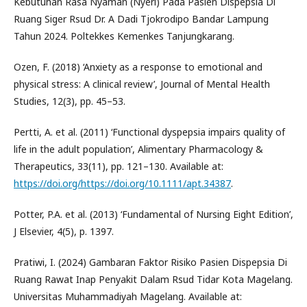
Kebutuhan Rasa Nyaman (Nyeri) Pada Pasien Dispepsia Di
Ruang Siger Rsud Dr. A Dadi Tjokrodipo Bandar Lampung
Tahun 2024. Poltekkes Kemenkes Tanjungkarang.
Ozen, F. (2018) ‘Anxiety as a response to emotional and
physical stress: A clinical review’, Journal of Mental Health
Studies, 12(3), pp. 45–53.
Pertti, A. et al. (2011) ‘Functional dyspepsia impairs quality of
life in the adult population’, Alimentary Pharmacology &
Therapeutics, 33(11), pp. 121–130. Available at:
https://doi.org/https://doi.org/10.1111/apt.34387
.
Potter, P.A. et al. (2013) ‘Fundamental of Nursing Eight Edition’,
J Elsevier, 4(5), p. 1397.
Pratiwi, I. (2024) Gambaran Faktor Risiko Pasien Dispepsia Di
Ruang Rawat Inap Penyakit Dalam Rsud Tidar Kota Magelang.
Universitas Muhammadiyah Magelang. Available at: