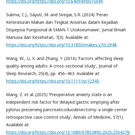
https://doi.org/https://doi.org/10.64094/h0y1yx49
.
Sukma, C.J., Sayuti, M. and Siregar, S.R. (2024) ‘Peran
Keteraturan Makan dan Tingkat Ansietas dalam Kejadian
Dispepsia Fungsional di SMAN 1 Lhokseumawe’, Jurnal Ilmiah
Manusia dan Kesehatan, 7(3). Available at:
https://doi.org/https://doi.org/10.31850/makes.v7i3.2948
.
Wang, W., Li, X. and Zhang, Y. (2016) ‘Factors affecting sleep
quality among adults: A cross-sectional study’, Journal of
Sleep Research, 25(4), pp. 456–463. Available at:
https://doi.org/https://doi.org/10.1111/jsr.12345
.
Wang, Z. et al. (2025) ‘Preoperative anxiety state is an
independent risk factor for delayed gastric emptying after
pylorus-preserving pancreaticoduodenectomy: a single-center
retrospective case-control study’, Annals of Medicine, 57(1).
Available at:
https://doi.org/https://doi.org/10.1080/07853890.2025.2564278
.