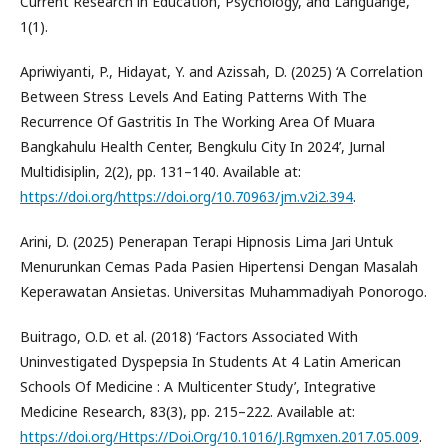
Current Research in Education, Psychology, and Languange,
1(1).
Apriwiyanti, P., Hidayat, Y. and Azissah, D. (2025) ‘A Correlation
Between Stress Levels And Eating Patterns With The
Recurrence Of Gastritis In The Working Area Of Muara
Bangkahulu Health Center, Bengkulu City In 2024’, Jurnal
Multidisiplin, 2(2), pp. 131–140. Available at:
https://doi.org/https://doi.org/10.70963/jm.v2i2.394
.
Arini, D. (2025) Penerapan Terapi Hipnosis Lima Jari Untuk
Menurunkan Cemas Pada Pasien Hipertensi Dengan Masalah
Keperawatan Ansietas. Universitas Muhammadiyah Ponorogo.
Buitrago, O.D. et al. (2018) ‘Factors Associated With
Uninvestigated Dyspepsia In Students At 4 Latin American
Schools Of Medicine : A Multicenter Study’, Integrative
Medicine Research, 83(3), pp. 215–222. Available at:
https://doi.org/Https://Doi.Org/10.1016/J.Rgmxen.2017.05.009
.