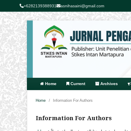
+6282139388931
asnihasaini@gmail.com
Home
Current
Archives
Home
/
Information For Authors
Information For Authors