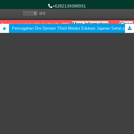
+6282139388931
asnihasaini@gmail.com
Follow Us:
Pencegahan Dini Demam Tifoid Melalui Edukasi Jajanan Sehat pada Anak Usia Sekolah