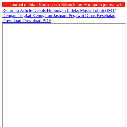
Journal of Intan Nursing is a Stikes Intan Martapura journal with
Return to Article Details
Hubungan Indeks Massa Tubuh (IMT)
Dengan Tingkat Kebugaran Jasmani Pegawai Dinas Kesehatan
Download
Download PDF