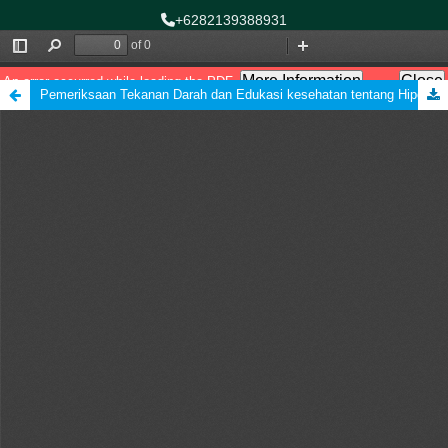
+6282139388931
asnihasaini@gmail.com
Follow Us:
Pemeriksaan Tekanan Darah dan Edukasi kesehatan tentang Hipertensi pada Lansia di PPRSLU Budi Sejahtera Kalimantan Selatan