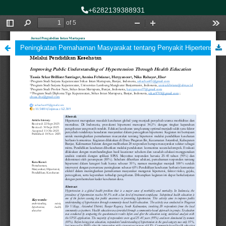
+6282139388931
asnihasaini@gmail.com
Follow Us:
Peningkatan Pemahaman Masyarakat tentang Penyakit Hipertensi Melalui Pendidikan Kesehatan