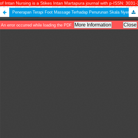
f Intan Nursing is a Stikes Intan Martapura journal with p-ISSN: 3031-
Penerapan Terapi Foot Massage Terhadap Penurunan Skala Nyeri pada Keluarga Hipertensi